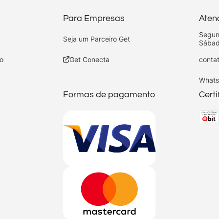
Para Empresas
Aten
Segun
Seja um Parceiro Get
Sábad
o
Get Conecta
conta
Whats
Formas de pagamento
Cert