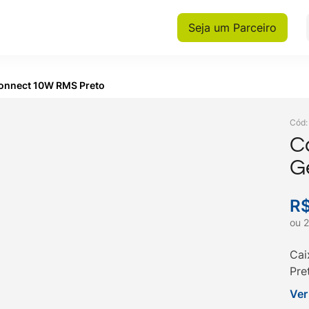
Seja um Parceiro
Connect 10W RMS Preto
Cód
C
G
R
ou
2
Cai
Pre
hor
Ver