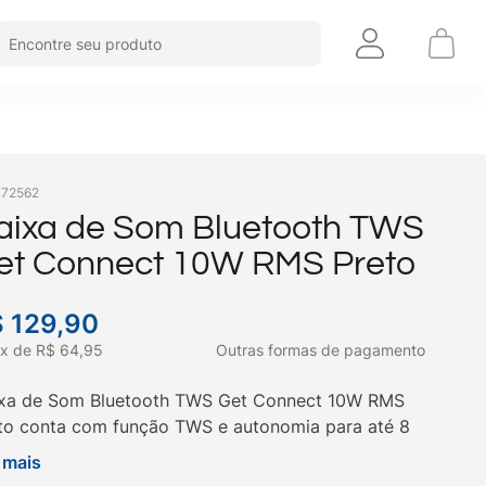
Encontre seu produto
:
72562
aixa de Som Bluetooth TWS
et Connect 10W RMS Preto
$
129
,
90
x
de
R$
64
,
95
Outras formas de pagamento
xa de Som Bluetooth TWS Get Connect 10W RMS
to conta com função TWS e autonomia para até 8
as de reprodução de músicas. Compre aqui na Get!
 mais