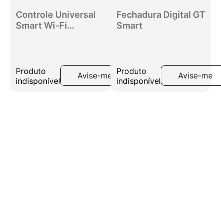
Controle Universal
Fechadura Digital GT
Smart Wi-Fi
Smart
Infravermelho
Compatível com
Alexa e Google
Assistente
Produto
Produto
Avise-me
Avise-me
indisponível
indisponível