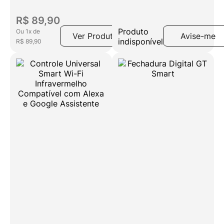
Aplicativo
Alexa e Google
Compatível com
Assistente 9W
R$
89
,
90
Alexa e Google
Produto
Ou
1
x
de
Ver Produto
Avise-me
Assistente
indisponível
R$
89
,
90