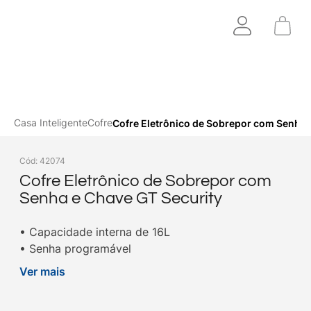
Casa Inteligente
Cofre
Cofre Eletrônico de Sobrepor com Senha 
Cód
:
42074
Cofre Eletrônico de Sobrepor com
Senha e Chave GT Security
• Capacidade interna de 16L
• Senha programável
• Dimensões de 35 x 25 x 25cm
Ver mais
• Prateleira interna