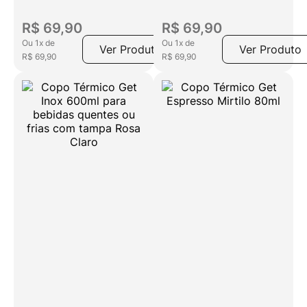
R$
69
,
90
R$
69
,
90
Ou
1
x
de
Ou
1
x
de
Ver Produto
Ver Produto
R$
69
,
90
R$
69
,
90