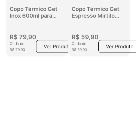
Copo Térmico Get
Copo Térmico Get
Inox 600ml para
Espresso Mirtilo
bebidas quentes ou
80ml
frias com tampa
Rosa Claro
R$
79
,
90
R$
59
,
90
Ou
1
x
de
Ou
1
x
de
Ver Produto
Ver Produto
R$
79
,
90
R$
59
,
90